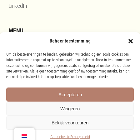
LinkedIn
MENU
Beheer toestemming
Updates
Om de beste ervaringen te bieden, gebruiken wij technologieën zoals cookies om
Disclaimer
informatie over je apparaat op te slaan en/of te raadplegen. Door in te stemmen met
deze technologieën kunnen wij gegevens zoals surfgedrag of unieke ID's op deze
Privacy
site verwerken. Als je geen toestemming geeft of uw toestemming intrekt, kan dit
Cookies
een nadelige invloed hebben op bepaalde functies en mogelijkheden.
Accepteren
Weigeren
Bekijk voorkeuren
©
2026 Richardvanklooster
Cookiebeleid
Privacybeleid