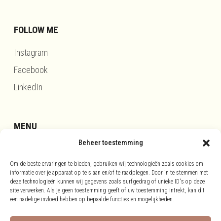
FOLLOW ME
Instagram
Facebook
LinkedIn
MENU
Beheer toestemming
Updates
Om de beste ervaringen te bieden, gebruiken wij technologieën zoals cookies om
Disclaimer
informatie over je apparaat op te slaan en/of te raadplegen. Door in te stemmen met
Privacy
deze technologieën kunnen wij gegevens zoals surfgedrag of unieke ID's op deze
site verwerken. Als je geen toestemming geeft of uw toestemming intrekt, kan dit
Cookies
een nadelige invloed hebben op bepaalde functies en mogelijkheden.