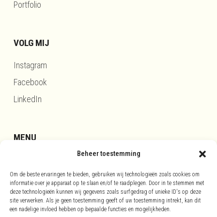
Portfolio
VOLG MIJ
Instagram
Facebook
LinkedIn
MENU
Beheer toestemming
Updates
Om de beste ervaringen te bieden, gebruiken wij technologieën zoals cookies om
Disclaimer
informatie over je apparaat op te slaan en/of te raadplegen. Door in te stemmen met
deze technologieën kunnen wij gegevens zoals surfgedrag of unieke ID's op deze
Privacy
site verwerken. Als je geen toestemming geeft of uw toestemming intrekt, kan dit
Cookies
een nadelige invloed hebben op bepaalde functies en mogelijkheden.