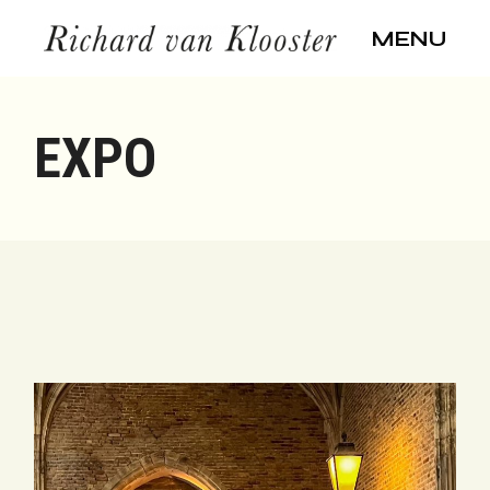
Skip
to
MENU
the
content
EXPO