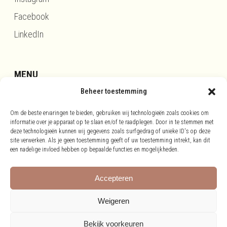
Facebook
LinkedIn
MENU
Beheer toestemming
Updates
Om de beste ervaringen te bieden, gebruiken wij technologieën zoals cookies om
Disclaimer
informatie over je apparaat op te slaan en/of te raadplegen. Door in te stemmen met
Privacy
deze technologieën kunnen wij gegevens zoals surfgedrag of unieke ID's op deze
site verwerken. Als je geen toestemming geeft of uw toestemming intrekt, kan dit
Cookies
een nadelige invloed hebben op bepaalde functies en mogelijkheden.
Accepteren
Weigeren
Bekijk voorkeuren