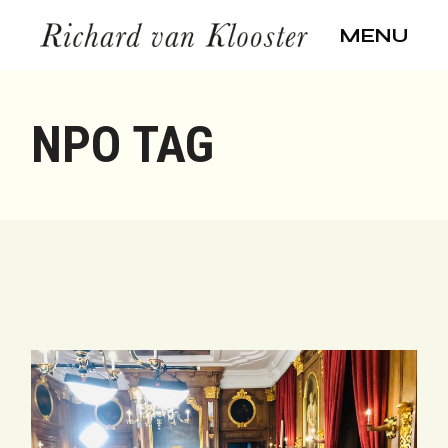
Skip
to
MENU
the
content
NPO TAG