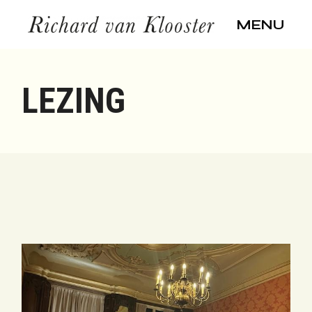
Skip
to
MENU
the
content
LEZING