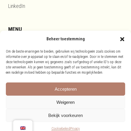
LinkedIn
MENU
Beheer toestemming
Updates
Om de beste ervaringen te bieden, gebruiken wij technologieën zoals cookies om
Disclaimer
informatie over je apparaat op te slaan en/of te raadplegen. Door in te stemmen met
deze technologieën kunnen wij gegevens zoals surfgedrag of unieke ID's op deze
Privacy
site verwerken. Als je geen toestemming geeft of uw toestemming intrekt, kan dit
Cookies
een nadelige invloed hebben op bepaalde functies en mogelijkheden.
Accepteren
Weigeren
Bekijk voorkeuren
©
2026 Richardvanklooster
Cookiebeleid
Privacy