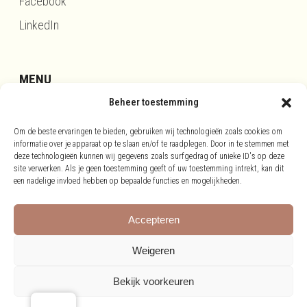
Facebook
LinkedIn
MENU
Beheer toestemming
Updates
Om de beste ervaringen te bieden, gebruiken wij technologieën zoals cookies om
Disclaimer
informatie over je apparaat op te slaan en/of te raadplegen. Door in te stemmen met
Privacy
deze technologieën kunnen wij gegevens zoals surfgedrag of unieke ID's op deze
site verwerken. Als je geen toestemming geeft of uw toestemming intrekt, kan dit
Cookies
een nadelige invloed hebben op bepaalde functies en mogelijkheden.
Accepteren
Weigeren
Bekijk voorkeuren
©
2026 Richardvanklooster