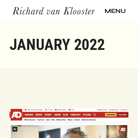
Skip
to
MENU
the
content
JANUARY 2022