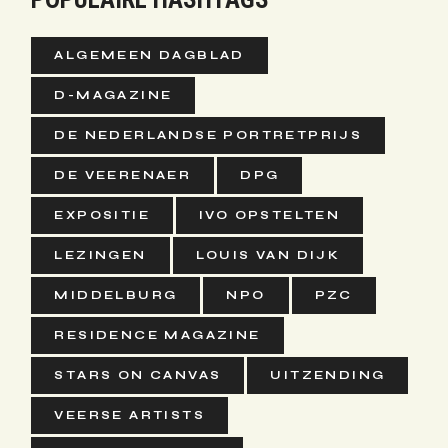
ALGEMEEN DAGBLAD
D-MAGAZINE
DE NEDERLANDSE PORTRETPRIJS
DE VEERENAER
DPG
EXPOSITIE
IVO OPSTELTEN
LEZINGEN
LOUIS VAN DIJK
MIDDELBURG
NPO
PZC
RESIDENCE MAGAZINE
STARS ON CANVAS
UITZENDING
VEERSE ARTISTS