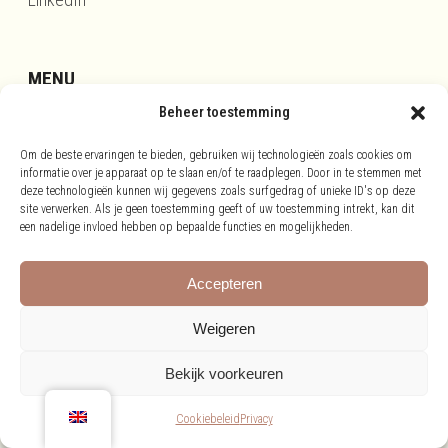
MENU
Beheer toestemming
Updates
Om de beste ervaringen te bieden, gebruiken wij technologieën zoals cookies om
Disclaimer
informatie over je apparaat op te slaan en/of te raadplegen. Door in te stemmen met
Privacy
deze technologieën kunnen wij gegevens zoals surfgedrag of unieke ID's op deze
site verwerken. Als je geen toestemming geeft of uw toestemming intrekt, kan dit
Cookies
een nadelige invloed hebben op bepaalde functies en mogelijkheden.
Accepteren
Weigeren
Bekijk voorkeuren
©
2026 Richardvanklooster
Cookiebeleid
Privacy